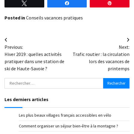
Tweetez
Partagez
Épingle
Posted in
Conseils vacances pratiques
Navigation
Previous:
Next:
de
Hiver 2019 : quelles activités
Trafic routier : la circulation
l’article
pratiquer dans une station de
lors des vacances de
ski de Haute-Savoie ?
printemps
Rechercher :
Les derniers articles
Les plus beaux villages français accessibles en vélo
Comment organiser un séjour bien-être à la montagne ?