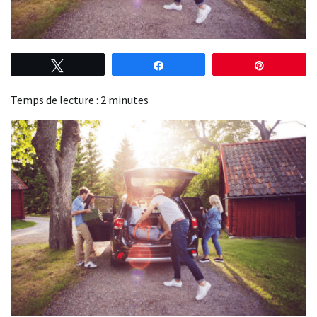
Tweetez
Partagez
Épingle
Temps de lecture :
2
minutes