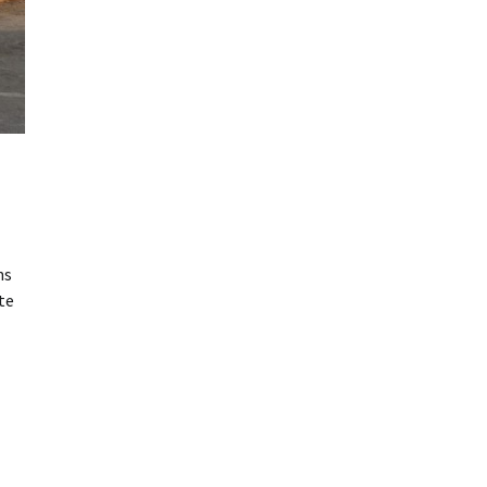
ns
te