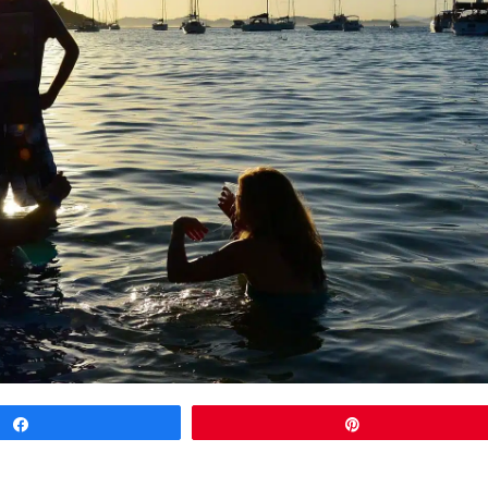
Partagez
Épingle