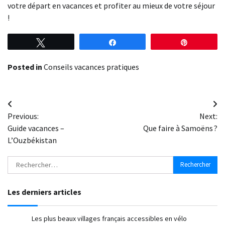
votre départ en vacances et profiter au mieux de votre séjour
!
Tweetez
Partagez
Épingle
Posted in
Conseils vacances pratiques
Navigation
Previous:
Next:
de
Guide vacances –
Que faire à Samoëns ?
l’article
L’Ouzbékistan
Rechercher :
Les derniers articles
Les plus beaux villages français accessibles en vélo