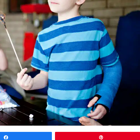
Partagez
Épingle